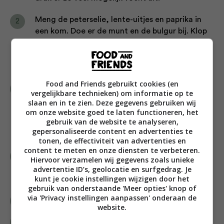
Meng de peterselie, lente-uitjes en paprika in
een kom. Doe er de munt en de bulgur bij. Klop
citroensap, 2 tl zout en olijfolie in een
kommetje en meng deze dressing door de
tabouleh.
Food and Friends gebruikt cookies (en
Snijd de aubergines overlangs in 4 à 6 dikke
vergelijkbare technieken) om informatie op te
sneden. Kruid met olie, peper en zout en gril
slaan en in te zien. Deze gegevens gebruiken wij
kort en krachtig op een grilplaat. Bestrijk elke
om onze website goed te laten functioneren, het
gebruik van de website te analyseren,
snede aubergine met een borsteltje
gepersonaliseerde content en advertenties te
met wat hoisinsaus en bestrooi met sesam.
tonen, de effectiviteit van advertenties en
content te meten en onze diensten te verbeteren.
Verwarm de passata in een steelpan. Je kunt
Hiervoor verzamelen wij gegevens zoals unieke
ook wat look, ajuin en/of kruiden toevoegen,
advertentie ID’s, geolocatie en surfgedrag. Je
maar wees voorzichtig met zout.
kunt je cookie instellingen wijzigen door het
gebruik van onderstaande 'Meer opties' knop of
via 'Privacy instellingen aanpassen' onderaan de
Warm de oven voor op 200 °C.
website.
Bestrijk de ovenschotel met olijfolie. Maak