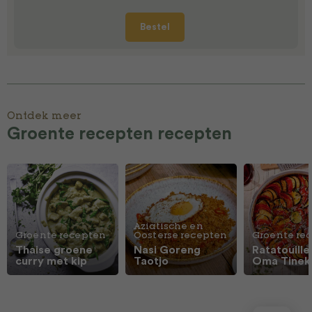
Bestel
Ontdek meer
Groente recepten recepten
Aziatische en
Groente recepten
Oosterse recepten
Groente re
Thaise groene
Nasi Goreng
Ratatouille
curry met kip
Taotjo
Oma Tinek