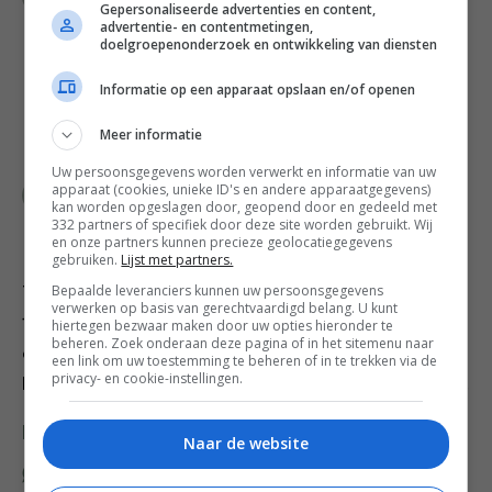
Gepersonaliseerde advertenties en content,
torentjes in de ovenschotel, waarbij je als het
advertentie- en contentmetingen,
ware de aubergine weer samenstelt en rijkelijk
doelgroepenonderzoek en ontwikkeling van diensten
vult met de tabouleh, blaadjes basilicum en
Informatie op een apparaat opslaan en/of openen
sneetjes mozzarella. De bovenzijde van elk van
de 4 torentjes mag je nog eens rijkelijk
Meer informatie
bestrooien met de hoisin.
Uw persoonsgegevens worden verwerkt en informatie van uw
apparaat (cookies, unieke ID's en andere apparaatgegevens)
Giet de warme passata naast de torentjes en
kan worden opgeslagen door, geopend door en gedeeld met
bak 35 à 40 minuten in de oven. Houd wat
332 partners of specifiek door deze site worden gebruikt. Wij
en onze partners kunnen precieze geolocatiegegevens
sesam over voor de afwerking.
gebruiken.
Lijst met partners.
Bepaalde leveranciers kunnen uw persoonsgegevens
Tip: Je kunt de aubergines ook kruisgewijs insnijden en
verwerken op basis van gerechtvaardigd belang. U kunt
15 minuten in de oven bakken (want dit is nu eenmaal
hiertegen bezwaar maken door uw opties hieronder te
beheren. Zoek onderaan deze pagina of in het sitemenu naar
een ovenschotelboek), maar de gerookte smaak van
een link om uw toestemming te beheren of in te trekken via de
privacy- en cookie-instellingen.
het grillen is een absolute meerwaarde voor dit recept.
Deel dit recept
Naar de website