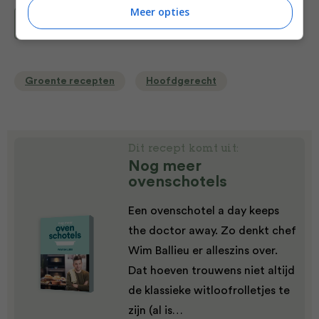
Meer opties
Bewaar recept
Groente recepten
Hoofdgerecht
Dit recept komt uit:
Nog meer
ovenschotels
Een ovenschotel a day keeps
the doctor away. Zo denkt chef
Wim Ballieu er alleszins over.
Dat hoeven trouwens niet altijd
de klassieke witloofrolletjes te
zijn (al is…