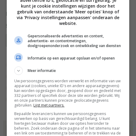
advertentie ID’s, geolocatie en surfgedrag. Je
kunt je cookie instellingen wijzigen door het
gebruik van onderstaande 'Meer opties' knop of
Deel dit recept
via 'Privacy instellingen aanpassen' onderaan de
website.
Gepersonaliseerde advertenties en content,
Bewaar recept
advertentie- en contentmetingen,
doelgroepenonderzoek en ontwikkeling van diensten
Informatie op een apparaat opslaan en/of openen
Bewuste keuzes
Diner voor twee recepten
Meer informatie
Gelegenheid
Groente recepten
Recepten
Uw persoonsgegevens worden verwerkt en informatie van uw
apparaat (cookies, unieke ID's en andere apparaatgegevens)
Soepen
Veganistische recepten
kan worden opgeslagen door, geopend door en gedeeld met
332 partners of specifiek door deze site worden gebruikt. Wij
Vegetarische recepten
en onze partners kunnen precieze geolocatiegegevens
gebruiken.
Lijst met partners.
Bepaalde leveranciers kunnen uw persoonsgegevens
verwerken op basis van gerechtvaardigd belang. U kunt
hiertegen bezwaar maken door uw opties hieronder te
beheren. Zoek onderaan deze pagina of in het sitemenu naar
Dit recept komt uit:
een link om uw toestemming te beheren of in te trekken via de
5 Ingrediënten