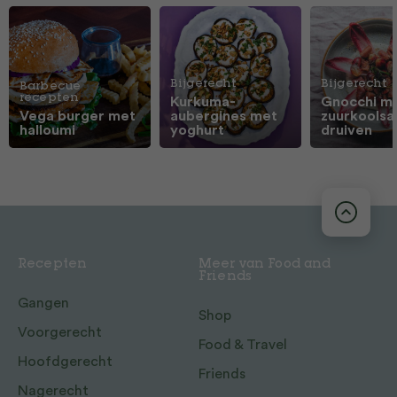
Bijgerecht
Bijgerecht
Barbecue
recepten
Kurkuma-
Gnocchi m
Vega burger met
aubergines met
zuurkoolsa
halloumi
yoghurt
druiven
Recepten
Meer van Food and
Friends
Gangen
Shop
Voorgerecht
Food & Travel
Hoofdgerecht
Friends
Nagerecht