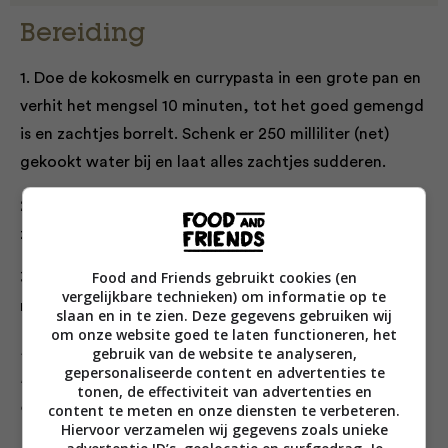
Bereiding
1. Doe de kokosmelk en currypasta in een grote pan en
verhit het mengsel 10 minuten, tot het goed gemengd
is en zachtjes borrelt. Schenk er 250 milliliter (net)
gekookt water bij en laat alles zachtjes sudderen.
2. Voeg de noedels toe en kook ze 5 minuten, tot ze
zacht zijn; roer ze met een vork los.
Food and Friends gebruikt cookies (en
3. Verdeel de soep over vier kommen en garneer hem
vergelijkbare technieken) om informatie op te
met de bosuien en koriander. Serveer meteen.
slaan en in te zien. Deze gegevens gebruiken wij
om onze website goed te laten functioneren, het
Dit recept is afkomstig uit het gratis weekmenu met
gebruik van de website te analyseren,
gepersonaliseerde content en advertenties te
recepten uit 5 ingrediënten vegan. Deze kun je
tonen, de effectiviteit van advertenties en
downloaden door op onderstaande afbeelding te klikken.
content te meten en onze diensten te verbeteren.
Hiervoor verzamelen wij gegevens zoals unieke