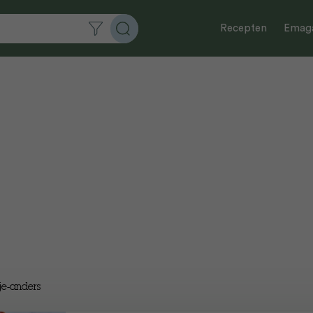
Recepten
Emaga
je-anders