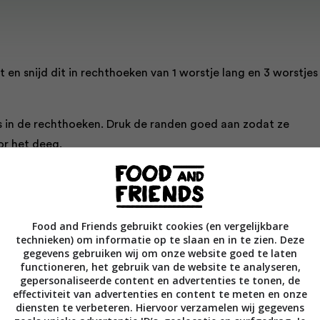
it en snijd dit in rechthoeken van 1 worstje lang en 3 worstjes
es in de rechthoeken. Druk de randen goed aan zodat ze
or het deeg.
ukjes van 3 cm en vorm er driehoekjes van door steeds 6 stukje
drukken.
Food and Friends gebruikt cookies (en vergelijkbare
ozzarella op elk driehoekje. Snijd uit het overgebleven deegve
technieken) om informatie op te slaan en in te zien. Deze
et zo groot zijn als de worstendriehoekjes en druk ze op de
gegevens gebruiken wij om onze website goed te laten
functioneren, het gebruik van de website te analyseren,
gepersonaliseerde content en advertenties te tonen, de
effectiviteit van advertenties en content te meten en onze
l om. Bestrijk de zichtbare delen van het deeg met eidooier 
diensten te verbeteren. Hiervoor verzamelen wij gegevens
20 minuten in een voorverwarmde oven op 210 °C.