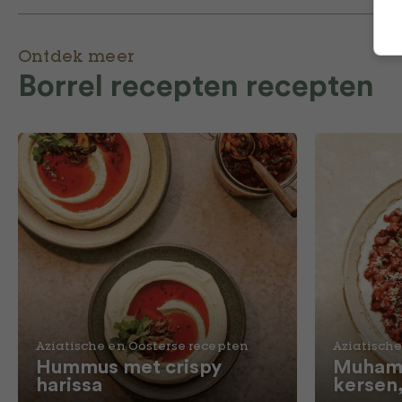
Ontdek meer
Borrel recepten recepten
Aziatische en Oosterse recepten
Aziatische
Hummus met crispy
Muhamm
harissa
kersen