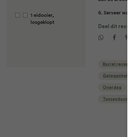
6. Serveer warm
1 eidooier,
losgeklopt
Deel dit recept
Borrel recepten
Gelegenheid
Overdag
Tussendoortjes