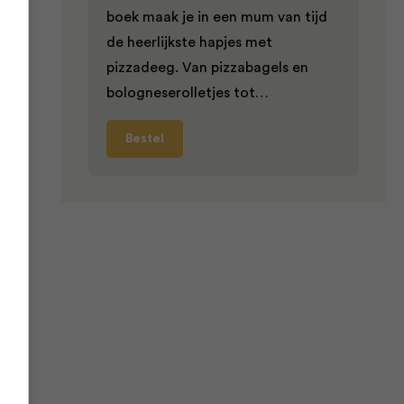
boek maak je in een mum van tijd
de heerlijkste hapjes met
pizzadeeg. Van pizzabagels en
bologneserolletjes tot…
pt
Bestel