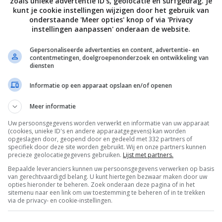
zoals unieke advertentie ID’s, geolocatie en surfgedrag. Je
kunt je cookie instellingen wijzigen door het gebruik van
onderstaande 'Meer opties' knop of via 'Privacy
 of op kamertemperatuur.
instellingen aanpassen' onderaan de website.
Gepersonaliseerde advertenties en content, advertentie- en
Bewaar rece
contentmetingen, doelgroepenonderzoek en ontwikkeling van
diensten
Informatie op een apparaat opslaan en/of openen
Borrelhapjes recepten
Brunch recepten
Meer informatie
Uw persoonsgegevens worden verwerkt en informatie van uw apparaat
Kaas
Lunch recepten
Makkelijke recepten
(cookies, unieke ID's en andere apparaatgegevens) kan worden
opgeslagen door, geopend door en gedeeld met 332 partners of
Picknick recepten
Recepten
Super groen
specifiek door deze site worden gebruikt. Wij en onze partners kunnen
precieze geolocatiegegevens gebruiken.
Lijst met partners.
Wat eten we vandaag?
Bepaalde leveranciers kunnen uw persoonsgegevens verwerken op basis
van gerechtvaardigd belang. U kunt hiertegen bezwaar maken door uw
opties hieronder te beheren. Zoek onderaan deze pagina of in het
sitemenu naar een link om uw toestemming te beheren of in te trekken
via de privacy- en cookie-instellingen.