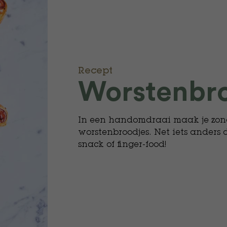
Recept
Worstenbro
In een handomdraai maak je zond
worstenbroodjes. Net iets anders
snack of finger-food!