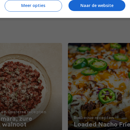
Meer opties
Naar de website
 en Oosterse recepten
ara, zure
Barbecue recepten
, walnoot
Loaded Nacho Fri