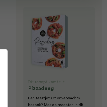
s
l
Dit recept komt uit:
Pizzadeeg
Een feestje? Of onverwachts
en
bezoek? Met de recepten in dit