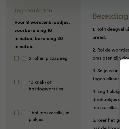
Ingrediënten
Bereiding
Voor 8 worstenbroodjes,
1. Rol 1 deegvel u
voorbereiding 10
breed.
minuten, bereiding 20
minuten.
2. Rol de worstj
omsloten zijn do
2 rollen pizzadeeg
3. Snijd ze in st
tegen elkaar te 
10 knak- of
hotdogworstjes
4. Leg 1 plakje m
driehoekjes die n
mozzarella.
1 bol mozzarella, in
plakjes
5. Keer het gehee
bak de broodjes 