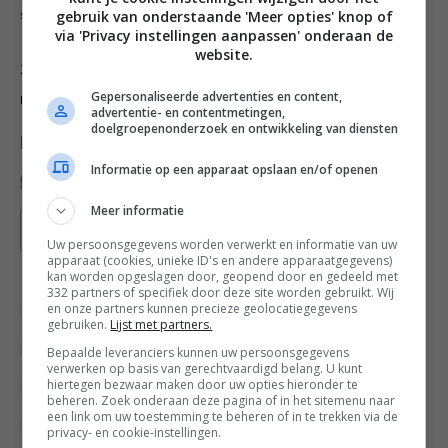
stukken pompoen erop.
gebruik van onderstaande 'Meer opties' knop of
via 'Privacy instellingen aanpassen' onderaan de
website.
3. Verkruimel de feta erover, bestrooi met de zaden en
Gepersonaliseerde advertenties en content,
noten, en druppel de dressing eroverheen.
advertentie- en contentmetingen,
doelgroepenonderzoek en ontwikkeling van diensten
Deel dit recept
Informatie op een apparaat opslaan en/of openen
Meer informatie
Bewaar recept
Uw persoonsgegevens worden verwerkt en informatie van uw
apparaat (cookies, unieke ID's en andere apparaatgegevens)
kan worden opgeslagen door, geopend door en gedeeld met
332 partners of specifiek door deze site worden gebruikt. Wij
en onze partners kunnen precieze geolocatiegegevens
Bewuste keuzes
Gangen
gebruiken.
Lijst met partners.
Groente recepten
Herfstrecepten
Bepaalde leveranciers kunnen uw persoonsgegevens
verwerken op basis van gerechtvaardigd belang. U kunt
hiertegen bezwaar maken door uw opties hieronder te
Hollandse recepten
Hoofdgerecht
Kaas
beheren. Zoek onderaan deze pagina of in het sitemenu naar
een link om uw toestemming te beheren of in te trekken via de
Keukens
Lunch recepten
Lunchgerecht
privacy- en cookie-instellingen.