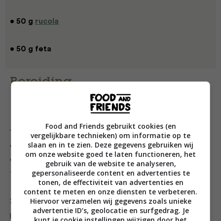
• 50 g
rucola
• 50 g feta
Bereiding
Food and Friends gebruikt cookies (en
1. Snijd de warme pompoen in grove stukken. Rooster
vergelijkbare technieken) om informatie op te
slaan en in te zien. Deze gegevens gebruiken wij
de gemengde zaden en de noten 3 minuten in een
om onze website goed te laten functioneren, het
droge pan. Schud geregeld om aanbranden
gebruik van de website te analyseren,
gepersonaliseerde content en advertenties te
te voorkomen.
tonen, de effectiviteit van advertenties en
content te meten en onze diensten te verbeteren.
Hiervoor verzamelen wij gegevens zoals unieke
2. Maak een dressing van de olie en azijn met zout en
advertentie ID’s, geolocatie en surfgedrag. Je
peper. Verdeel de rucola over de borden. Leg de
kunt je cookie instellingen wijzigen door het