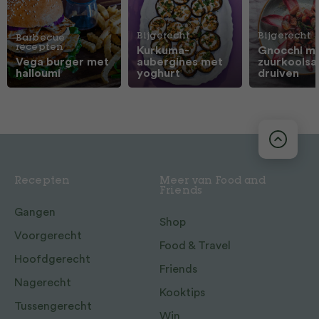
Bijgerecht
Bijgerecht
Barbecue
recepten
Kurkuma-
Gnocchi m
Vega burger met
aubergines met
zuurkoolsa
halloumi
yoghurt
druiven
Recepten
Meer van Food and
Friends
Gangen
Shop
Voorgerecht
Food & Travel
Hoofdgerecht
Friends
Nagerecht
Kooktips
Tussengerecht
Win