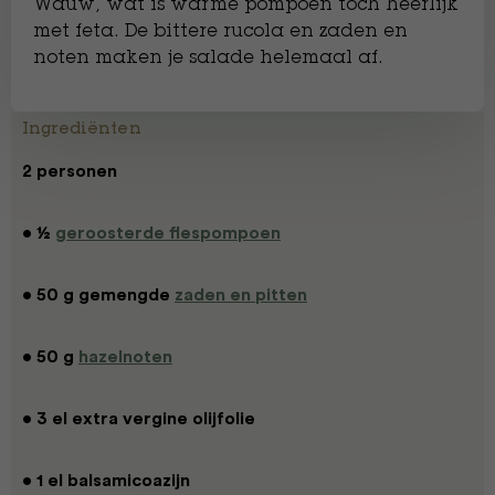
Wauw, wat is warme pompoen toch heerlijk
met feta. De bittere rucola en zaden en
noten maken je salade helemaal af.
Ingrediënten
2 personen
• ½
geroosterde flespompoen
• 50 g gemengde
zaden en pitten
• 50 g
hazelnoten
• 3 el extra vergine olijfolie
• 1 el balsamicoazijn