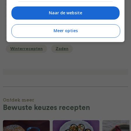
Meatless Monday
Noten
Overdag
Naar de website
Pompoen
Recept van de dag
Recepten
Salade
Salades
Seizoen
Superfood
Meer opties
Superfood recepten
Vegetarische recepten
Winterrecepten
Zaden
Ontdek meer
Bewuste keuzes recepten