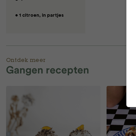
• 1 citroen, in partjes
Ontdek meer
Gangen recepten