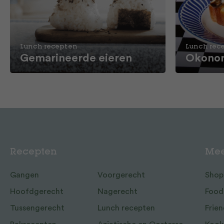
Lunch recepten
Lunch rec
Gemarineerde eieren
Okonom
Recepten
Mee
Gangen
Voorgerecht
Shop
Hoofdgerecht
Nagerecht
Food
Tussengerecht
Lunch recepten
Frien