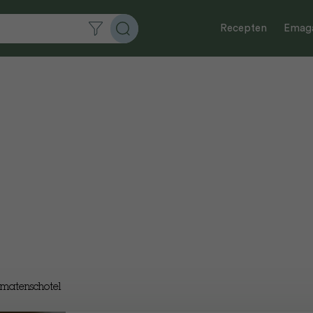
Recepten
Emaga
omatenschotel