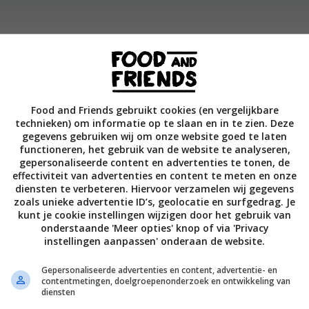
voor op 200 ºC. Schep alle ingrediënten in een braadslee d
gerecht 30–40 minuten,
Food and Friends gebruikt cookies (en vergelijkbare
technieken) om informatie op te slaan en in te zien. Deze
gegevens gebruiken wij om onze website goed te laten
Bewaar rece
functioneren, het gebruik van de website te analyseren,
gepersonaliseerde content en advertenties te tonen, de
effectiviteit van advertenties en content te meten en onze
diensten te verbeteren. Hiervoor verzamelen wij gegevens
zoals unieke advertentie ID’s, geolocatie en surfgedrag. Je
roente recepten
Hoofdgerecht
Lente recepten
kunt je cookie instellingen wijzigen door het gebruik van
onderstaande 'Meer opties' knop of via 'Privacy
Recept van de dag
Recepten
Vlees
instellingen aanpassen' onderaan de website.
ndaag?
Zomerrecepten
Gepersonaliseerde advertenties en content, advertentie- en
contentmetingen, doelgroepenonderzoek en ontwikkeling van
diensten