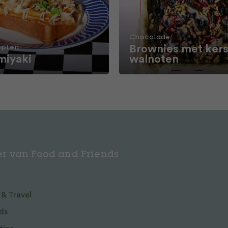
Chocolade
Brownies met kers
epten
iyaki
walnoten
r van Food and Friends
 & Travel
ds