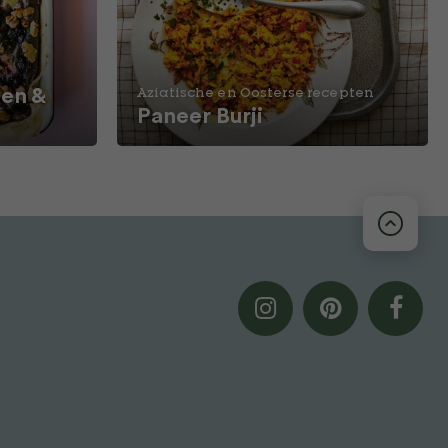
en &
Aziatische en Oosterse recepten
Paneer Burji