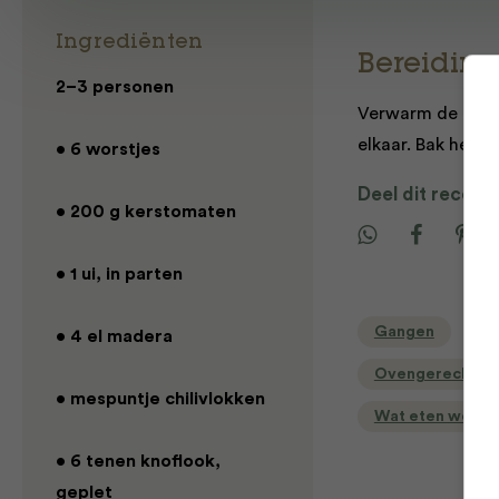
Ingrediënten
Bereiding
2–3 personen
Verwarm de oven 
elkaar. Bak het 
• 6 worstjes
Deel dit recept
• 200 g kerstomaten
• 1 ui, in parten
Gangen
G
• 4 el madera
Ovengerechten
• mespuntje chilivlokken
Wat eten we va
• 6 tenen knoflook,
geplet