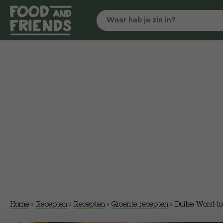
Home
»
Recepten
»
Recepten
»
Groente recepten
»
Duitse Worst-t