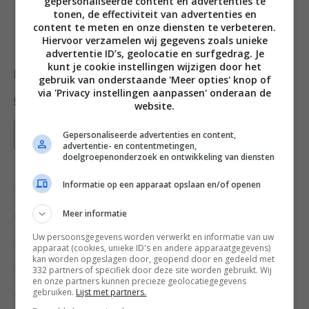
gepersonaliseerde content en advertenties te
tonen, de effectiviteit van advertenties en
scoren, rond is ook leuk!
content te meten en onze diensten te verbeteren.
Hiervoor verzamelen wij gegevens zoals unieke
Credits fotografie: Mitchell van Voorbergen
advertentie ID’s, geolocatie en surfgedrag. Je
kunt je cookie instellingen wijzigen door het
Deel dit recept
gebruik van onderstaande 'Meer opties' knop of
via 'Privacy instellingen aanpassen' onderaan de
website.
Bewaar recept
Gepersonaliseerde advertenties en content,
advertentie- en contentmetingen,
doelgroepenonderzoek en ontwikkeling van diensten
Informatie op een apparaat opslaan en/of openen
Aubergine
Aziatische en Oosterse recepten
Meer informatie
Bijgerecht
Groente recepten
Uw persoonsgegevens worden verwerkt en informatie van uw
Hoofdgerecht
Kerst bijgerechten
apparaat (cookies, unieke ID's en andere apparaatgegevens)
kan worden opgeslagen door, geopend door en gedeeld met
332 partners of specifiek door deze site worden gebruikt. Wij
Kerstrecepten
Keukens
en onze partners kunnen precieze geolocatiegegevens
gebruiken.
Lijst met partners.
Makkelijke recepten
Meatless Monday