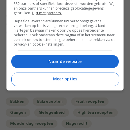
332 partners of specifiek door deze site worden gebruikt. Wij
Tip
: Kies voor de beste taartjes rijpe perziken. Ze
en onze partners kunnen precieze geolocatiegegevens
gebruiken.
Lijst met partners.
smaken heerlijk met frangipane – een zoete
Bepaalde leveranciers kunnen uw persoonsgegevens
amandelvulling die vaak in gebak en desserts wordt
verwerken op basis van gerechtvaardigd belang. U kunt
hiertegen bezwaar maken door uw opties hieronder te
gebruikt.
beheren. Zoek onderaan deze pagina of in het sitemenu naar
een link om uw toestemming te beheren of in te trekken via de
privacy- en cookie-instellingen.
Deel dit recept
Naar de website
Bewaar recept
Meer opties
Bakken
Bakrecepten
Fruit recepten
Gangen
Gelegenheid
High tea recepten
Moederdag recepten
Nagerecht