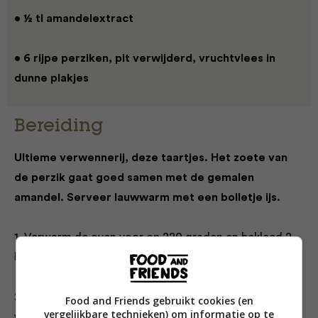
• ½ tl amandelextract
• 6 rijpe perziken, pit verwijderd, vruchtvlees in
dunne plakjes
Bereiding
Ultieme verwennerij, deze taartjes. Het zoete van
de perzik gaat goed samen met de gemalen
amandel. Serveer lauwwarm met een bolletje ijs.
1. Verwarm de oven voor op 220 graden en bekleed 2
bakplaten met bakpapier.
2. Rol het bladerdeeg uit op een met bloem bestoven
Food and Friends gebruikt cookies (en
vergelijkbare technieken) om informatie op te
werkvlak tot je een lap van 4-5 mm dik hebt (laat losse