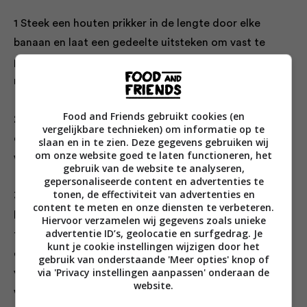
1 Steek een houten prikker in de lengte door elke
banaan en laat een gedeelte uitsteken om vast te
pakken. Leg de bananen op een bord en bestrooi ze
met het grootste deel van de limoenrasp.
Food and Friends gebruikt cookies (en
2 Klop alle ingrediënten voor het beslag in een kom
vergelijkbare technieken) om informatie op te
door elkaar; voeg tijdens het kloppen tot 250 ml
slaan en in te zien. Deze gegevens gebruiken wij
om onze website goed te laten functioneren, het
water toe, zodat er een dik, glad beslag ontstaat.
gebruik van de website te analyseren,
gepersonaliseerde content en advertenties te
tonen, de effectiviteit van advertenties en
3 Zet een diepe koekenpan op middelhoog vuur en vul
content te meten en onze diensten te verbeteren.
hem met een laagje olie van 4 cm. Verhit de olie
Hiervoor verzamelen wij gegevens zoals unieke
advertentie ID’s, geolocatie en surfgedrag. Je
tot 180 °C; test de temperatuur met
kunt je cookie instellingen wijzigen door het
een keukenthermometer of laat er een beetje beslag in
gebruik van onderstaande 'Meer opties' knop of
via 'Privacy instellingen aanpassen' onderaan de
vallen – als het bubbelt en goudbruin wordt, is de olie
website.
warm.