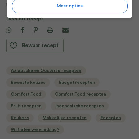
Meer opties
koolhydraten, 31,8 g suikers
Deel dit recept
Bewaar recept
Aziatische en Oosterse recepten
Bewuste keuzes
Budget recepten
Comfort Food
Comfort Food recepten
Fruit recepten
Indonesische recepten
Keukens
Makkelijke recepten
Recepten
Wat eten we vandaag?