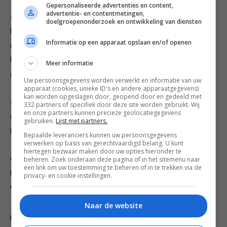
Gepersonaliseerde advertenties en content,
advertentie- en contentmetingen,
4 Werk in twee porties: wentel de bananen door het
doelgroepenonderzoek en ontwikkeling van diensten
beslag en laat ze voorzichtig in de olie zakken (de pan
Informatie op een apparaat opslaan en/of openen
mag niet te vol zijn). Bak de bananen 2–3 minuten per
kant, tot ze goudbruin zijn; keer ze om zodat ze
Meer informatie
gelijkmatig kleuren.
Uw persoonsgegevens worden verwerkt en informatie van uw
apparaat (cookies, unieke ID's en andere apparaatgegevens)
kan worden opgeslagen door, geopend door en gedeeld met
5 Schep de bananen voorzichtig met een schuimspaan
332 partners of specifiek door deze site worden gebruikt. Wij
en onze partners kunnen precieze geolocatiegegevens
uit de olie en laat ze uitlekken op keukenpapier.
gebruiken.
Lijst met partners.
Herhaal dit met de rest van de bananen.
Bepaalde leveranciers kunnen uw persoonsgegevens
verwerken op basis van gerechtvaardigd belang. U kunt
hiertegen bezwaar maken door uw opties hieronder te
6 Als ze iets zijn afgekoeld, bestuif je ze met suiker en
beheren. Zoek onderaan deze pagina of in het sitemenu naar
een link om uw toestemming te beheren of in te trekken via de
kaneel. Geef er partjes limoen bij, en eventueel
privacy- en cookie-instellingen.
wat yoghurt.
Naar de website
Per portie 296 kcal, 3,9 g vet (0,6 g verzadigd), 5 g eiwit, 63,3 g