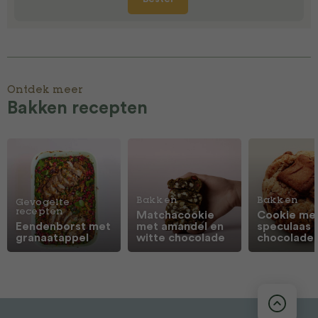
Ontdek meer
Bakken recepten
Bakken
Bakken
Gevogelte
recepten
Matchacookie
Cookie me
Eendenborst met
met amandel en
speculaas 
granaatappel
witte chocolade
chocolade