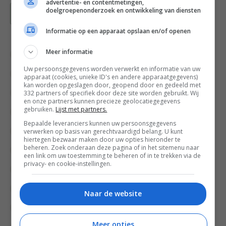
advertentie- en contentmetingen,
doelgroepenonderzoek en ontwikkeling van diensten
Bewaar recept
Informatie op een apparaat opslaan en/of openen
Meer informatie
Bakken
Bakrecepten
Uw persoonsgegevens worden verwerkt en informatie van uw
Bakrecepten voor kinderen
Cake recepten
apparaat (cookies, unieke ID's en andere apparaatgegevens)
kan worden opgeslagen door, geopend door en gedeeld met
332 partners of specifiek door deze site worden gebruikt. Wij
Fruit recepten
Gebak recepten
en onze partners kunnen precieze geolocatiegegevens
gebruiken.
Lijst met partners.
Gezonde recepten voor kinderen
Bepaalde leveranciers kunnen uw persoonsgegevens
verwerken op basis van gerechtvaardigd belang. U kunt
High tea recepten
Kinderfeestje recepten
hiertegen bezwaar maken door uw opties hieronder te
beheren. Zoek onderaan deze pagina of in het sitemenu naar
Leuke recepten voor kinderen
een link om uw toestemming te beheren of in te trekken via de
privacy- en cookie-instellingen.
Makkelijke recepten
Moederdag recepten
Overdag
Pasen recepten
Naar de website
Picknick recepten
Suikervrije recepten
Meer opties