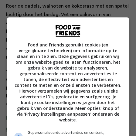
Roer de dadels, walnoten en kokosrasp met een spatel
luchtig door het beslag. Vet een cakevorm van
ongeveer 26 cm in met wat olie en bestrooi met een
beetje amandelmeel. Klop de cakevorm af en schenk
het beslag in de cakevorm. Zet het bananenbrood in
Food and Friends gebruikt cookies (en
de voorverwarmde oven en bak het in ongeveer 40
vergelijkbare technieken) om informatie op te
slaan en in te zien. Deze gegevens gebruiken wij
min. gaar.
om onze website goed te laten functioneren, het
gebruik van de website te analyseren,
4. Check met een satéprikker of het bananenbrood
gepersonaliseerde content en advertenties te
gaar is. Steek de prikker in het bananenbrood en als de
tonen, de effectiviteit van advertenties en
content te meten en onze diensten te verbeteren.
prikker er schoon uit komt is het gaar. Haal het
Hiervoor verzamelen wij gegevens zoals unieke
bananenbrood uit de vorm en laat op een rooster
advertentie ID’s, geolocatie en surfgedrag. Je
kunt je cookie instellingen wijzigen door het
verder afkoelen.
gebruik van onderstaande 'Meer opties' knop of
via 'Privacy instellingen aanpassen' onderaan de
Deel dit recept
website.
Gepersonaliseerde advertenties en content,