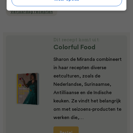
Toetjes & ander zoets
Tussendoortjes
Verjaardag recepten
Dit recept komt uit:
Colorful Food
Sharon de Miranda combineert
in haar recepten diverse
eetculturen, zoals de
Nederlandse, Surinaamse,
Antilliaanse en de Indische
keuken. Ze vindt het belangrijk
om met seizoens-producten te
werken die,…
Bestel