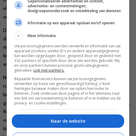
motor’ noemen. Want broccoli zit bomvol mineralen en
Gepersonaliseerde advertenties en content,
advertentie- en contentmetingen,
vitamines. Volgens de Consumentbond is het de meest
doelgroepenonderzoek en ontwikkeling van diensten
vezelrijke groente en goed voor de spijsvertering.
Informatie op een apparaat opslaan en/of openen
De meest voorkomende bereidingswijze van broccoli is
Meer informatie
de groente koken. De ideale kooktijd van broccoli is vijf
Uw persoonsgegevens worden verwerkt en informatie van uw
minuten. Hoe langer je hem kookt, hoe zachter de
apparaat (cookies, unieke ID's en andere apparaatgegevens)
kan worden opgeslagen door, geopend door en gedeeld met
broccoli wordt en dat gaat echt ten goede van de
332 partners of specifiek door deze site worden gebruikt. Wij
smaak- en eetbeleving.
en onze partners kunnen precieze geolocatiegegevens
gebruiken.
Lijst met partners.
Naast koken kun je de broccoli ook stomen, roosteren,
Bepaalde leveranciers kunnen uw persoonsgegevens
verwerken op basis van gerechtvaardigd belang. U kunt
roerbakken, pureren en wokken. In tegenstelling tot de
hiertegen bezwaar maken door uw opties hieronder te
beheren. Zoek onderaan deze pagina of in het sitemenu naar
broccoli koken, blijven bij deze bereidingswijzen de
een link om uw toestemming te beheren of in te trekken via de
privacy- en cookie-instellingen.
gezonde voedingsstoffen in de broccoli meer behouden.
Roerbak je de broccoliroosjes, dan kun je eindeloos
variëren qua smaakcombinaties. Wat dacht je
Naar de website
bijvoorbeeld van Oosters gewokte broccoliroosjes met