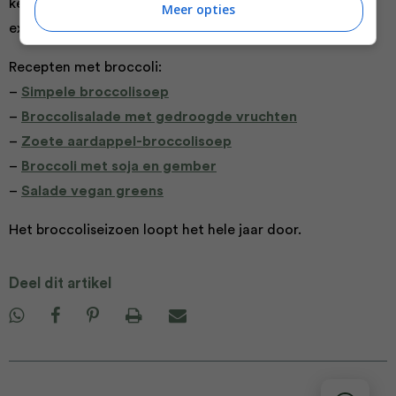
kerrie- en chilipoeder? En geef met sesamzaadjes een
Meer opties
extra touch aan je broccoli.
Recepten met broccoli:
–
Simpele broccolisoep
–
Broccolisalade met gedroogde vruchten
–
Zoete aardappel-broccolisoep
–
Broccoli met soja en gember
–
Salade vegan greens
Het broccoliseizoen loopt het hele jaar door.
Deel dit artikel