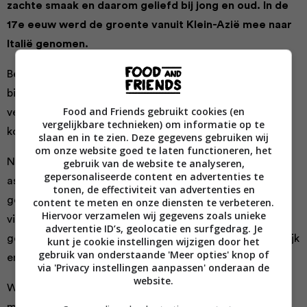
zachte smaak en daarom geliefd bij jong en oud. In de
17e eeuw werd de groente vanuit Klein-Azië mee naar
Italië genomen.
Begrijp je nu waarom de naam ‘broccoli’ zo’n Italiaanse
bijklank heeft? Pas in 1979 ging de eerste broccoli de
Food and Friends gebruikt cookies (en
veilingmarkt op in Nederland. En sindsdien is de groene
vergelijkbare technieken) om informatie op te
kool niet meer weg te denken uit onze keuken.
slaan en in te zien. Deze gegevens gebruiken wij
om onze website goed te laten functioneren, het
Naast de ‘gewone’ broccoli, zijn de paarse broccoli (met
gebruik van de website te analyseren,
gepersonaliseerde content en advertenties te
asperge-achtige smaak) en bimi (ook wel babybroccoli
tonen, de effectiviteit van advertenties en
genoemd) steeds meer in onze gerechten terug te
content te meten en onze diensten te verbeteren.
Hiervoor verzamelen wij gegevens zoals unieke
vinden. Broccoli wordt de laatste jaren vaker innovatief
advertentie ID’s, geolocatie en surfgedrag. Je
geweekt, waardoor er steeds meer variatie in het uiterlijk
kunt je cookie instellingen wijzigen door het
gebruik van onderstaande 'Meer opties' knop of
en de smaak van de groente te vinden is op de markt.
via 'Privacy instellingen aanpassen' onderaan de
website.
We kunnen broccoli met een gerust hart ‘de groene