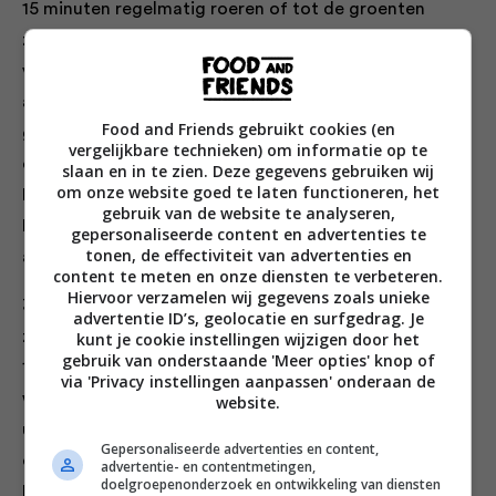
15 minuten regelmatig roeren of tot de groenten
zacht en sticky zijn. Roer er eerst de bloem en
vervolgens de mosterd en prosecco door. Laat de
alcohol verdampen, zeef de melk, roer hem er
Food and Friends gebruikt cookies (en
geleidelijk door en laat het mengsel pruttelen tot het
vergelijkbare technieken) om informatie op te
een mooi vloeibare, fluweelzachte consistentie heeft.
slaan en in te zien. Deze gegevens gebruiken wij
om onze website goed te laten functioneren, het
Haal de pan van het vuur en rasp er de cheddar bij.
gebruik van de website te analyseren,
Proef, voeg naar smaak peper en zout toe en laat
gepersonaliseerde content en advertenties te
tonen, de effectiviteit van advertenties en
afkoelen.
content te meten en onze diensten te verbeteren.
Hiervoor verzamelen wij gegevens zoals unieke
3. Schil de aardappels, snijd de grotere doormidden,
advertentie ID’s, geolocatie en surfgedrag. Je
zodat ze ongeveer dezelfde maat hebben, en kook ze
kunt je cookie instellingen wijzigen door het
gebruik van onderstaande 'Meer opties' knop of
15 tot 20 minuten in een grote pan gezouten kokend
via 'Privacy instellingen aanpassen' onderaan de
water, of tot ze gaar zijn. Laat ze in een vergiet
website.
uitwasemen, doe ze terug in de pan en stamp ze met
Gepersonaliseerde advertenties en content,
de rest van de boter en de geraspte Red Leicester.
advertentie- en contentmetingen,
doelgroepenonderzoek en ontwikkeling van diensten
Breng de puree op smaak met zeezout en