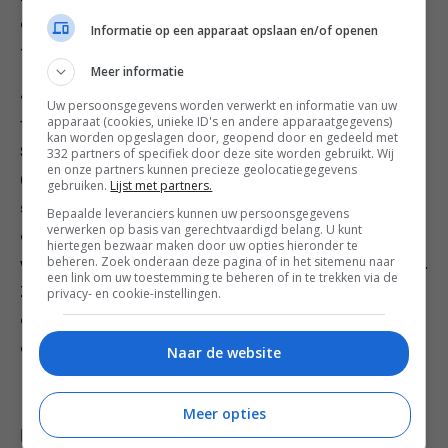
cayennepeper en voeg zo nodig nog een scheutje melk
Informatie op een apparaat opslaan en/of openen
toe.
Meer informatie
4. Snijd de steeltjes van de groenten, hak de blaadjes
Uw persoonsgegevens worden verwerkt en informatie van uw
apparaat (cookies, unieke ID's en andere apparaatgegevens)
fijn en strooi ze in een ovenschaal van 30 bij 35 cm.
kan worden opgeslagen door, geopend door en gedeeld met
Snijd de vis in stukjes en de garnalen doormidden
332 partners of specifiek door deze site worden gebruikt. Wij
en onze partners kunnen precieze geolocatiegegevens
(verwijder eventueel de darmkanalen), strooi ze in de
gebruiken.
Lijst met partners.
schaal en verdeel er het kreeftvlees over. Giet de saus
Bepaalde leveranciers kunnen uw persoonsgegevens
verwerken op basis van gerechtvaardigd belang. U kunt
over de vis, schep er een laag puree op, sprenkel er
hiertegen bezwaar maken door uw opties hieronder te
beheren. Zoek onderaan deze pagina of in het sitemenu naar
wat olie over en prik er (eventueel) de kreeftscharen in.
een link om uw toestemming te beheren of in te trekken via de
Zet de schaal 1 uur op 180 °C/gasovenstand 4 in de
privacy- en cookie-instellingen.
oven of tot de vis gaar is en er een goudbruin korstje
op zit.
Naar de website
Credits fotografie: David Loftus
Meer opties
Deel dit recept