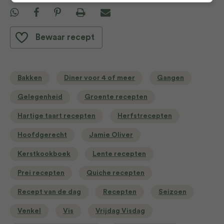
Bewaar recept
Bakken
Diner voor 4 of meer
Gangen
Gelegenheid
Groente recepten
Hartige taart recepten
Herfstrecepten
Hoofdgerecht
Jamie Oliver
Kerstkookboek
Lente recepten
Prei recepten
Quiche recepten
Recept van de dag
Recepten
Seizoen
Venkel
Vis
Vrijdag Visdag