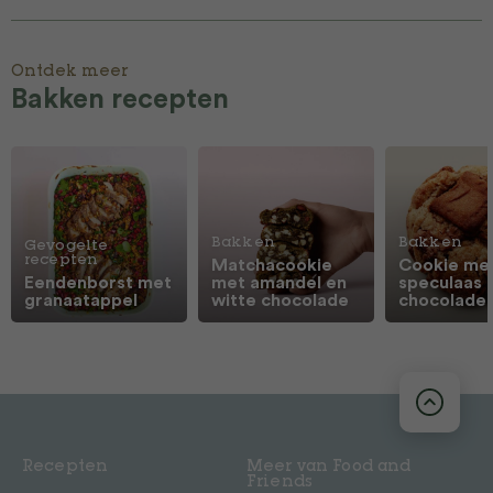
Ontdek meer
Bakken recepten
Bakken
Bakken
Gevogelte
recepten
Matchacookie
Cookie me
Eendenborst met
met amandel en
speculaas 
granaatappel
witte chocolade
chocolade
Recepten
Meer van Food and
Friends