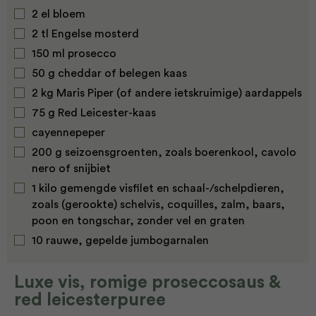
2 el bloem
2 tl Engelse mosterd
150 ml prosecco
50 g cheddar of belegen kaas
2 kg Maris Piper (of andere ietskruimige) aardappels
75 g Red Leicester-kaas
cayennepeper
200 g seizoensgroenten, zoals boerenkool, cavolo
nero of snijbiet
1 kilo gemengde visfilet en schaal-/schelpdieren,
zoals (gerookte) schelvis, coquilles, zalm, baars,
poon en tongschar, zonder vel en graten
10 rauwe, gepelde jumbogarnalen
Luxe vis, romige proseccosaus &
red leicesterpuree