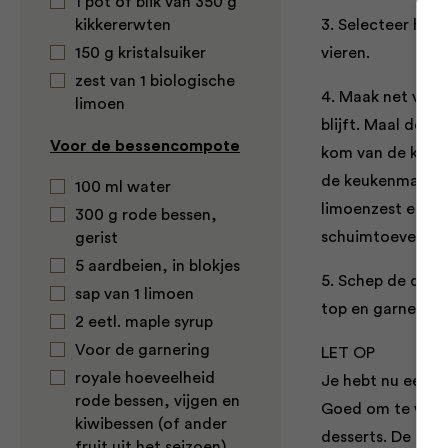
1 pot of blik van 350 g
kikkererwten
3. Selecteer het 
150 g kristalsuiker
vieren.
zest van 1 biologische
4. Maak net voor
limoen
blijft. Maal de 
Voor de bessencompote
kom van de keuke
de keukenmachine 
100 ml water
limoenzest erbij.
300 g rode bessen,
schuimtoeven.
gerist
5 aardbeien, in blokjes
5. Schep de comp
sap van 1 limoen
top en garneer me
2 eetl. maple syrup
Voor de garnering
LET OP
royale hoeveelheid
Je hebt nu een h
rode bessen, vijgen en
Goed om te wete
kiwibessen (of ander
desserts. De ing
fruit uit het seizoen)