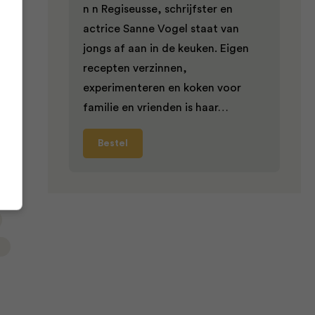
n n Regiseusse, schrijfster en
actrice Sanne Vogel staat van
jongs af aan in de keuken. Eigen
e
recepten verzinnen,
een
experimenteren en koken voor
familie en vrienden is haar…
Bestel
pt