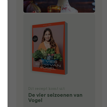
n in
hij
ne
ijl
e on
Dit recept komt uit:
.
De vier seizoenen van
 10
Vogel