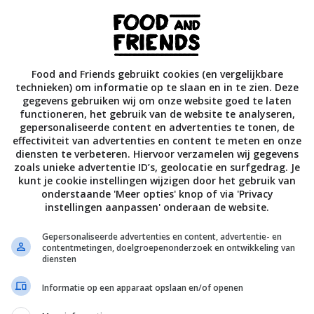
fruit voor de garnering. Snijd kiwibessen doormidden en vijge
 serveren de meringue. Hoe korter van tevoren, hoe steviger 
Food and Friends gebruikt cookies (en vergelijkbare
technieken) om informatie op te slaan en in te zien. Deze
gekoelde aquafaba 5 minuten op de hoogste stand in de scho
gegevens gebruiken wij om onze website goed te laten
nmachine. Voeg na 5 minuten stapsgewijs de suiker toe terw
functioneren, het gebruik van de website te analyseren,
gepersonaliseerde content en advertenties te tonen, de
blijft draaien. Als je alle suiker hebt toegevoegd doe je de
effectiviteit van advertenties en content te meten en onze
 Meng in totaal 15 minuten. Je hebt nu prachtige witte
diensten te verbeteren. Hiervoor verzamelen wij gegevens
zoals unieke advertentie ID’s, geolocatie en surfgedrag. Je
kunt je cookie instellingen wijzigen door het gebruik van
onderstaande 'Meer opties' knop of via 'Privacy
ote in mooie cocktailglazen. Lepel een goede toef meringu
instellingen aanpassen' onderaan de website.
t fruit.
Gepersonaliseerde advertenties en content, advertentie- en
contentmetingen, doelgroepenonderzoek en ontwikkeling van
diensten
eleboel meringue over. Lekker om op te eten tijdens de afwas
n: met deze hoeveelheid aquafaba heb je genoeg voor zeker
Informatie op een apparaat opslaan en/of openen
rediënten voor de compote en garnering moet je dan wel