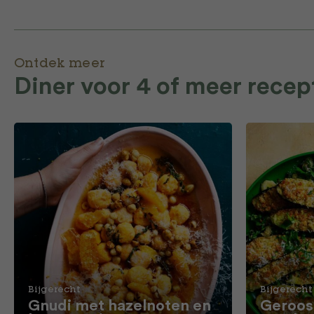
Ontdek meer
Diner voor 4 of meer recep
Bijgerecht
Bijgerecht
Gnudi met hazelnoten en
Geroos