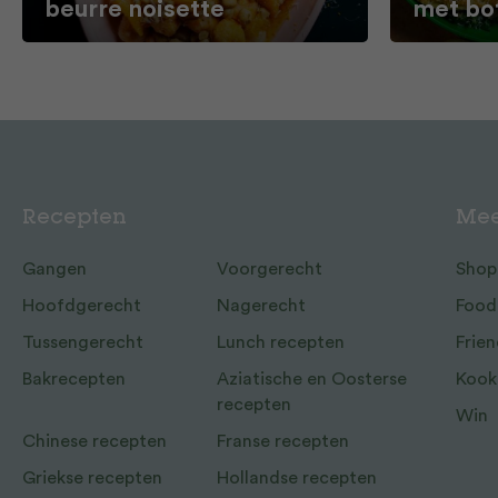
beurre noisette
met bo
Recepten
Mee
Gangen
Voorgerecht
Shop
Hoofdgerecht
Nagerecht
Food
Tussengerecht
Lunch recepten
Frien
Bakrecepten
Aziatische en Oosterse
Kook
recepten
Win
Chinese recepten
Franse recepten
Griekse recepten
Hollandse recepten