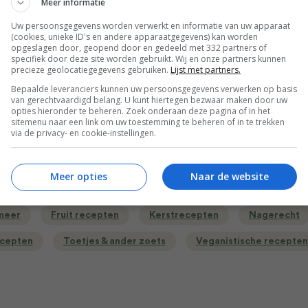
Meer informatie
Uw persoonsgegevens worden verwerkt en informatie van uw apparaat
(cookies, unieke ID's en andere apparaatgegevens) kan worden
p
opgeslagen door, geopend door en gedeeld met 332 partners of
specifiek door deze site worden gebruikt. Wij en onze partners kunnen
bruik je alleen het uitlekvocht van de kikkererwten. Bewaar d
precieze geolocatiegegevens gebruiken.
Lijst met partners.
r een ander gerecht; bijvoorbeeld falafel, hummus of door 
Bepaalde leveranciers kunnen uw persoonsgegevens verwerken op basis
van gerechtvaardigd belang. U kunt hiertegen bezwaar maken door uw
opties hieronder te beheren. Zoek onderaan deze pagina of in het
sitemenu naar een link om uw toestemming te beheren of in te trekken
via de privacy- en cookie-instellingen.
Bewaar rece
Meer opties
Naar de website
 meer
Fruit recepten
Kerstrecepten
Nagerecht
ecepten
Toetjes & ander zoets
Veganistische recepten