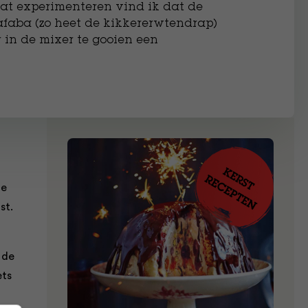
wat experimenteren vind ik dat de
afaba (zo heet de kikkererwtendrap)
 in de mixer te gooien een
de
st.
 de
ets