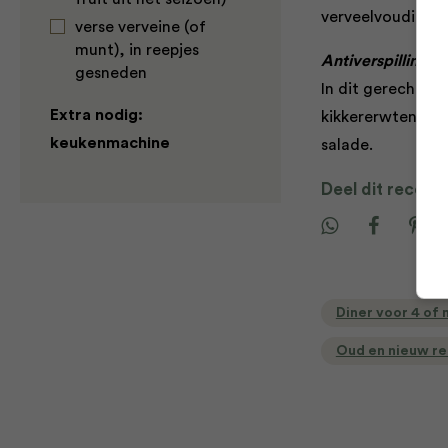
verveelvoudigen.
verse verveine (of
munt), in reepjes
Antiverspillingsti
gesneden
In dit gerecht ge
Extra nodig:
kikkererwten voo
keukenmachine
salade.
Deel dit recept
Diner voor 4 of
Oud en nieuw r