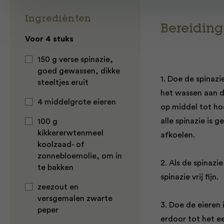
Ingrediënten
Bereiding
Voor 4 stuks
150 g verse spinazie,
goed gewassen, dikke
1. Doe de spinazi
steeltjes eruit
het wassen aan de
4 middelgrote eieren
op middel tot ho
alle spinazie is 
100 g
kikkererwtenmeel
afkoelen.
koolzaad- of
zonnebloemolie, om in
2. Als de spinazie
te bakken
spinazie vrij fijn.
zeezout en
versgemalen zwarte
3. Doe de eieren 
peper
erdoor tot het ee