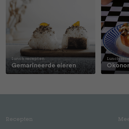
Lunch recepten
Lunch rec
Gemarineerde eieren
Okonom
Recepten
Mee