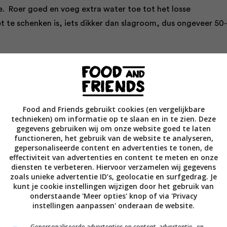
e. Roer goed en voeg extra water toe tot het losse
et te schenken is, iets dikker dan slagroom, dus ongeveer 50
ote koekenpan met antiaanbaklaag op middelhoog vuur en
l klein beetje olie in. Als deze heet is, schenk je een vierde v
n het midden van de pan. Verspreid het beslag met de achter
Food and Friends gebruikt cookies (en vergelijkbare
er de bodem van de pan tot je een cirkel hebt van ongeveer 2
technieken) om informatie op te slaan en in te zien. Deze
ar minuten zachtjes bakken en maak de pannenkoek met een
gegevens gebruiken wij om onze website goed te laten
 van de bodem. De onderkant moet gestold, maar nog niet br
functioneren, het gebruik van de website te analyseren,
gepersonaliseerde content en advertenties te tonen, de
k de andere kant ongeveer een minuut tot alles is gestold. La
effectiviteit van advertenties en content te meten en onze
en om af te laten koelen en herhaal met de rest van het besl
diensten te verbeteren. Hiervoor verzamelen wij gegevens
zoals unieke advertentie ID’s, geolocatie en surfgedrag. Je
kunt je cookie instellingen wijzigen door het gebruik van
ken smaken het best als ze zijn afgekoeld. Vul ze flink met a
onderstaande 'Meer opties' knop of via 'Privacy
instellingen aanpassen' onderaan de website.
e voorhanden hebt, zoals blaadjes sla, olijven en een
of chutney of mayonaise (probeer de avocadomayo op blz. 1
Gepersonaliseerde advertenties en content, advertentie- en