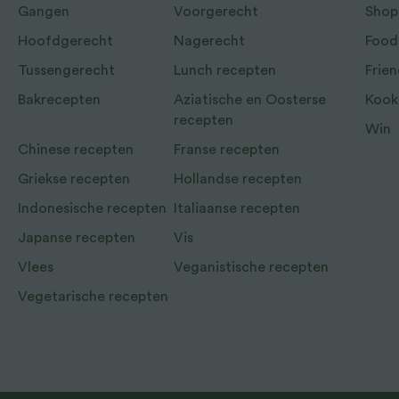
Gangen
Voorgerecht
Shop
Hoofdgerecht
Nagerecht
Food
Tussengerecht
Lunch recepten
Frien
Bakrecepten
Aziatische en Oosterse
Kook
recepten
Win
Chinese recepten
Franse recepten
Griekse recepten
Hollandse recepten
Indonesische recepten
Italiaanse recepten
Japanse recepten
Vis
Vlees
Veganistische recepten
Vegetarische recepten