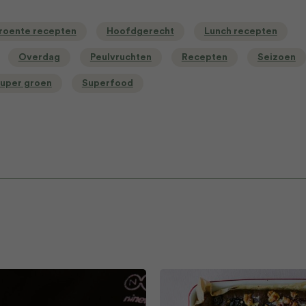
roente recepten
Hoofdgerecht
Lunch recepten
Overdag
Peulvruchten
Recepten
Seizoen
uper groen
Superfood