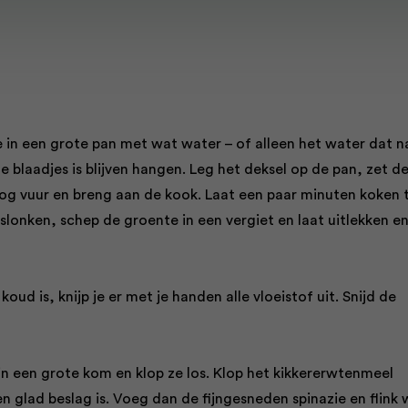
e in een grote pan met wat water – of alleen het water dat n
 blaadjes is blijven hangen. Leg het deksel op de pan, zet d
og vuur en breng aan de kook. Laat een paar minuten koken 
geslonken, schep de groente in een vergiet en laat uitlekken e
 koud is, knijp je er met je handen alle vloeistof uit. Snijd de
in een grote kom en klop ze los. Klop het kikkererwtenmeel
n glad beslag is. Voeg dan de fijngesneden spinazie en flink 