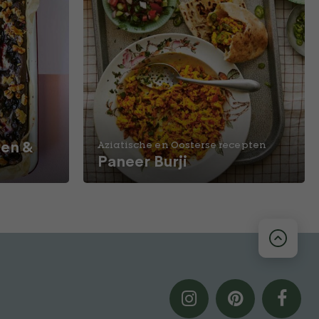
en &
Aziatische en Oosterse recepten
Paneer Burji