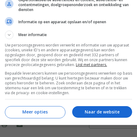
contentmetingen, doelgroepenonderzoek en ontwikkeling van
escheurde vleeswaren.
diensten
Informatie op een apparaat opslaan en/of openen
nazie: Je kunt de pannenkoekjes ook maken met hele
Meer informatie
uit de diepvries – zorg dus dat je altijd een klein voorraadje
Uw persoonsgegevens worden verwerkt en informatie van uw apparaat
ezer hebt liggen, dan kun je deze pannenkoeken snel in elkaar
(cookies, unieke ID's en andere apparaatgegevens) kan worden
opgeslagen door, geopend door en gedeeld met 332 partners of
 ongeveer 100 g bevroren spinazie nodig. Laat de bevroren
specifiek door deze site worden gebruikt. Wij en onze partners kunnen
precieze geolocatiegegevens gebruiken.
Lijst met partners.
 ontdooien of win tijd door ze in een koekenpan op middel t
Bepaalde leveranciers kunnen uw persoonsgegevens verwerken op basis
n ontdooien. Hoe dan ook, knijp overtollige vloeistof uit de
van gerechtvaardigd belang. U kunt hiertegen bezwaar maken door uw
s, snijd ze fijn en voeg ze toe aan het beslag zoals hierbove
opties hieronder te beheren. Zoek onderaan deze pagina of in het
sitemenu naar een link om uw toestemming te beheren of in te trekken
.
via de privacy- en cookie-instellingen.
Meer opties
Naar de website
Bewaar rece