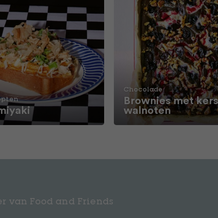
Chocolade
Brownies met kers
epten
iyaki
walnoten
r van Food and Friends