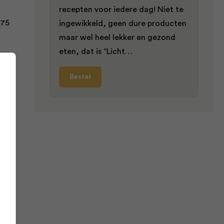
recepten voor iedere dag! Niet te
-75
ingewikkeld, geen dure producten
maar wel heel lekker en gezond
eten, dat is “Licht…
Bestel
an
kant
0
uin
at
ag.
l
72)