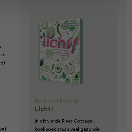
a
eze
tot
n
Dit recept komt uit:
Licht !
In dit vierde River Cottage-
wat
kookboek staan veel gezonde