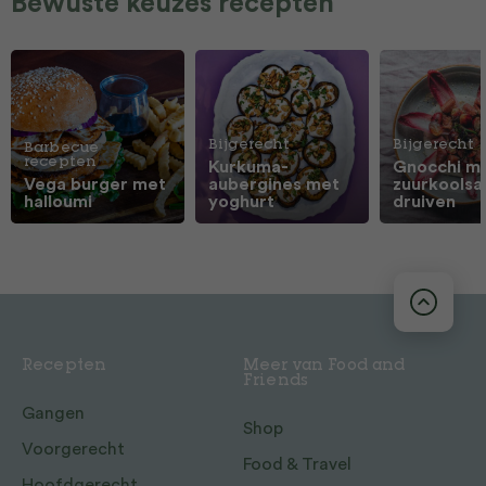
Bewuste keuzes recepten
Bijgerecht
Bijgerecht
Barbecue
recepten
Kurkuma-
Gnocchi m
Vega burger met
aubergines met
zuurkoolsa
halloumi
yoghurt
druiven
Recepten
Meer van Food and
Friends
Gangen
Shop
Voorgerecht
Food & Travel
Hoofdgerecht