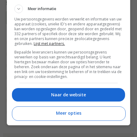
Meer informatie
Bewaar recept
Uw persoonsgegevens worden verwerkt en informatie van uw
apparaat (cookies, unieke ID's en andere apparaatgegevens)
kan worden opgeslagen door, geopend door en gedeeld met
332 partners of specifiek door deze site worden gebruikt. Wij
en onze partners kunnen precieze geolocatiegegevens
Bewuste keuzes
Diner voor 4 of meer
gebruiken.
Lijst met partners.
Bepaalde leveranciers kunnen uw persoonsgegevens
Gangen
Gelegenheid
Griekse recepten
verwerken op basis van gerechtvaardigd belang. U kunt
hiertegen bezwaar maken door uw opties hieronder te
Groente recepten
Hoofdgerecht
Keukens
beheren. Zoek onderaan deze pagina of in het sitemenu naar
een link om uw toestemming te beheren of in te trekken via de
privacy- en cookie-instellingen.
Lunch recepten
Lunchgerecht
Overdag
Peulvruchten
Recepten
Super groen
Naar de website
Superfood
Tapas recepten
Vegetarische recepten
Meer opties