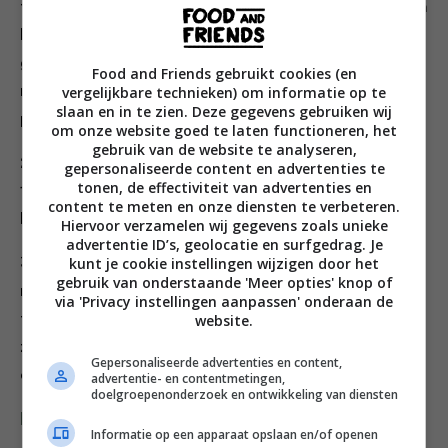
theelepel zout door en laat 10 minuten staan. Knijp dan
het grootste deel van het vocht uit de courgette en
gooi dit weg. Roer met een spatel de peterselie erdoor
Food and Friends gebruikt cookies (en
vergelijkbare technieken) om informatie op te
met de kurkuma, komijn, koriander, het meel, de
slaan en in te zien. Deze gegevens gebruiken wij
peper en zout naar smaak.
om onze website goed te laten functioneren, het
gebruik van de website te analyseren,
2. Gebruik een klein uitsteekvormpje of maatlepel om
gepersonaliseerde content en advertenties te
tonen, de effectiviteit van advertenties en
14-16 even grote balletjes te maken en druk ze een
content te meten en onze diensten te verbeteren.
beetje plat.
Hiervoor verzamelen wij gegevens zoals unieke
advertentie ID’s, geolocatie en surfgedrag. Je
kunt je cookie instellingen wijzigen door het
3. Verhit een koekenpan met antiaanbaklaag op
gebruik van onderstaande 'Meer opties' knop of
middelhoog vuur, voeg wat olijfolie toe en bak de
via 'Privacy instellingen aanpassen' onderaan de
website.
falafels aan elke kant 3-4 minuten tot ze goudbruin
zijn. Dien op met de tzatziki, partjes citroen, koriander
Gepersonaliseerde advertenties en content,
en platbroden, of waar je maar trek in hebt!
advertentie- en contentmetingen,
doelgroepenonderzoek en ontwikkeling van diensten
Deel dit recept
Informatie op een apparaat opslaan en/of openen