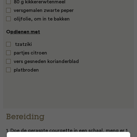
80 g kikkererwtenmeel
versgemalen zwarte peper
olijfolie, om in te bakken
O
pdienen met
tzatziki
partjes citroen
vers gesneden korianderblad
platbroden
Bereiding
1. Doe de geraspte courgette in een schaal, meng er 1