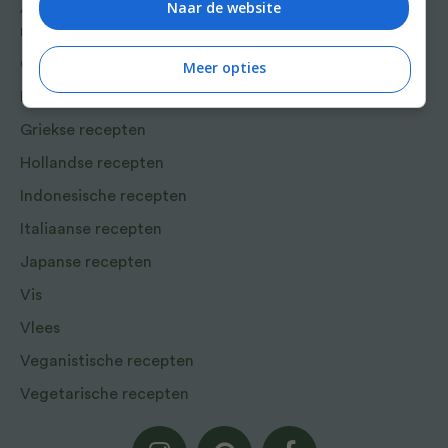
Naar de website
Aziatische en Oosterse
recepten
Chinese recepten
Meer opties
Franse recepten
Griekse recepten
Hollandse recepten
Indonesische recepten
Italiaanse recepten
Japanse recepten
Vis
Vlees
Veganistische recepten
Vegetarische recepten