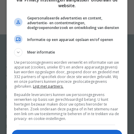
cupcakes tot verrassende combinaties zoals oesters
website.
met chili en gember of in melk gegaarde kip.
Gepersonaliseerde advertenties en content,
advertentie- en contentmetingen,
Elk kookboek van Jamie Oliver is in feite een culinaire
doelgroepenonderzoek en ontwikkeling van diensten
klassieker. Dat geldt zeker voor ‘Happy Days met The
Informatie op een apparaat opslaan en/of openen
Naked Chef’.
Happy days draait helemaal om het goede gevoel dat
Meer informatie
Recepten
Meer van Food and
Friends
eten kan geven: niet alleen verse ingrediënten en
Uw persoonsgegevens worden verwerkt en informatie van uw
apparaat (cookies, unieke ID's en andere apparaatgegevens)
Gangen
swingende recepten zijn belangrijk, het gaat ook om
Shop
kan worden opgeslagen door, geopend door en gedeeld met
plezier hebben, lekker eten en tijd doorbrengen met
332 partners of specifiek door deze site worden gebruikt. Wij
Voorgerecht
en onze partners kunnen precieze geolocatiegegevens
Food & Travel
vrienden.
gebruiken.
Lijst met partners.
Hoofdgerecht
Friends
Bepaalde leveranciers kunnen uw persoonsgegevens
Nagerecht
verwerken op basis van gerechtvaardigd belang. U kunt
Kooktips
hiertegen bezwaar maken door uw opties hieronder te
Tussengerecht
beheren. Zoek onderaan deze pagina of in het sitemenu naar
Win
een link om uw toestemming te beheren of in te trekken via de
Lunch recepten
privacy- en cookie-instellingen.
Bakrecepten