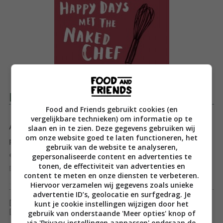
Productomschrijving
Food and Friends gebruikt cookies (en
vergelijkbare technieken) om informatie op te
Als er iemand is die met een glimlach en zichtbaar
slaan en in te zien. Deze gegevens gebruiken wij
om onze website goed te laten functioneren, het
plezier kookt is het Jamie Oliver! Zijn aanstekelijke
gebruik van de website te analyseren,
enthousiastme brengt hij over in zijn boek ‘Happy
gepersonaliseerde content en advertenties te
tonen, de effectiviteit van advertenties en
Days met The Naked Chef’. Laat je meeslepen door
content te meten en onze diensten te verbeteren.
Jamie op een vrolijk avontuur in de keuken, met als
Toon meer
Hiervoor verzamelen wij gegevens zoals unieke
advertentie ID’s, geolocatie en surfgedrag. Je
resultaat het ene lekkere gerecht na het andere. Van
kunt je cookie instellingen wijzigen door het
[ywfbt_form product_id="35086"]
Britse klassiekers als toad in the hole en sticky toffee
gebruik van onderstaande 'Meer opties' knop of
[recently_viewed_products]
via 'Privacy instellingen aanpassen' onderaan de