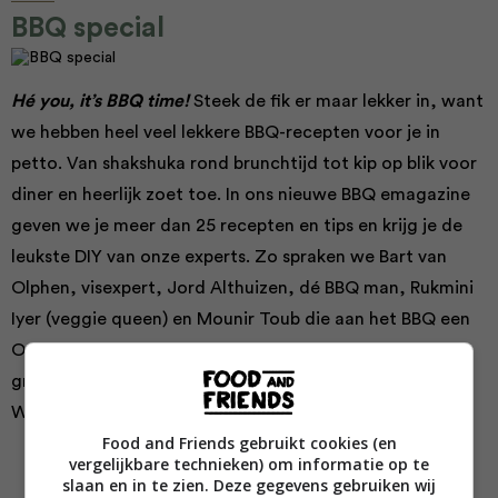
BBQ special
Hé you, it’s BBQ time!
Steek de fik er maar lekker in, want
we hebben heel veel lekkere BBQ-recepten voor je in
petto. Van shakshuka rond brunchtijd tot kip op blik voor
diner en heerlijk zoet toe. In ons nieuwe BBQ emagazine
geven we je meer dan 25 recepten en tips en krijg je de
leukste DIY van onze experts. Zo spraken we Bart van
Olphen, visexpert, Jord Althuizen, dé BBQ man, Rukmini
Iyer (veggie queen) en Mounir Toub die aan het BBQ een
Oosters tintje geeft. Voor jou is deze special helemaal
gratis.
Download hem vandaag
nog en ga aan de slag.
We wensen je een hele mooie zomer!
Food and Friends gebruikt cookies (en
vergelijkbare technieken) om informatie op te
slaan en in te zien. Deze gegevens gebruiken wij