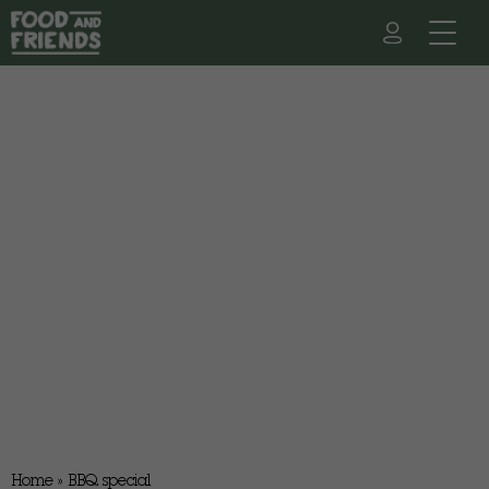
Home
»
BBQ special